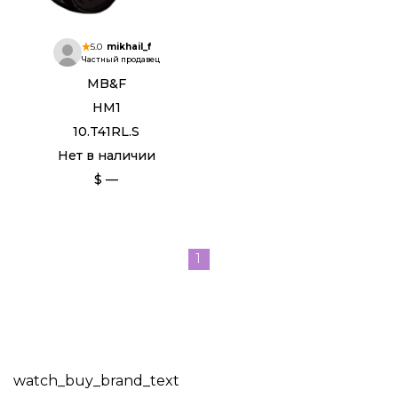
5.0
mikhail_f
Частный продавец
MB&F
HM1
10.T41RL.S
Нет в наличии
$ —
1
watch_buy_brand_text