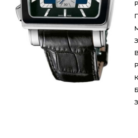
П
З
Р
К
Б
З