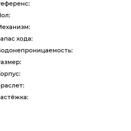
Референс:
ол:
Механизм:
апас хода:
Водонепроницаемость:
азмер:
орпус:
раслет:
астёжка: